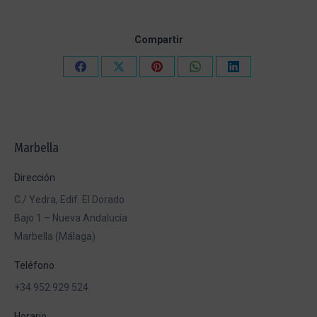
Compartir
Compartir
Compartir
Compartir
Compartir
Compartir
en
en
en
en
en
Facebook
X
Pinterest
WhatsApp
LinkedIn
Marbella
Dirección
C./ Yedra, Edif. El Dorado
Bajo 1 – Nueva Andalucía
Marbella (Málaga)
Teléfono
+34 952 929 524
Horario