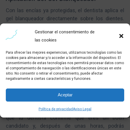
Con las encías ya protegidas, el dentista aplica el
gel blanqueador directamente sobre los dientes.
Este gel contiene agentes como el peróxido de
Gestionar el consentimiento de
hidrógeno o de carbamida que son efectivos para
las cookies
aclarar el esmalte dental. El tiempo de aplicación
varía entre 30 y 90 minutos según las
Para ofrecer las mejores experiencias, utilizamos tecnologías como las
cookies para almacenar y/o acceder a la información del dispositivo. El
instrucciones del fabricante y puede requerirse
consentimiento de estas tecnologías nos permitirá procesar datos como
más de una sesión para lograr el tono deseado.
el comportamiento de navegación o las identificaciones únicas en este
sitio. No consentir o retirar el consentimiento, puede afectar
Conclusión
negativamente a ciertas características y funciones.
El
blanqueamiento dental
es un procedimiento
Aceptar
relativamente sencillo pero efectivo para mejorar la
estética de tu sonrisa. Simplemente asegúrate de
Política de privacidad
Aviso Legal
que tu dentista confirme que eres un buen
candidato y, después de unas horas, podrás