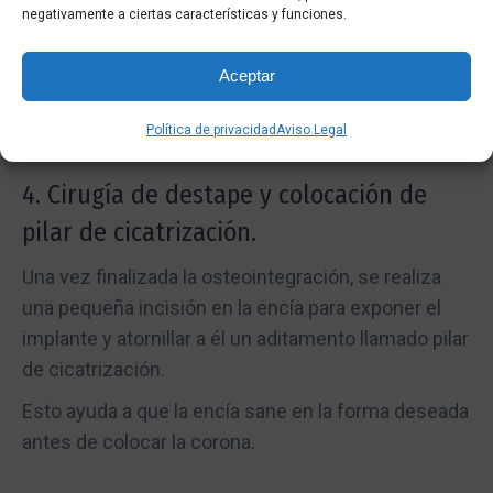
Luego, se sutura la encía sobre el implante,
negativamente a ciertas características y funciones.
cubriéndolo por completo mientras la zona sana y
el implante se integra al hueso. Este proceso de
Aceptar
osteointegración puede durar de 3 a 6 meses en
completarse.
Política de privacidad
Aviso Legal
4. Cirugía de destape y colocación de
pilar de cicatrización.
Una vez finalizada la osteointegración, se realiza
una pequeña incisión en la encía para exponer el
implante y atornillar a él un aditamento llamado pilar
de cicatrización.
Esto ayuda a que la encía sane en la forma deseada
antes de colocar la corona.