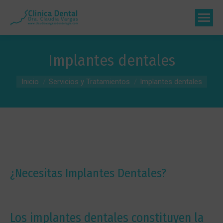
Implantes dentales
Estás aquí:
Inicio
Servicios y Tratamientos
Implantes dentales
¿Necesitas Implantes Dentales?
Los implantes dentales constituyen la