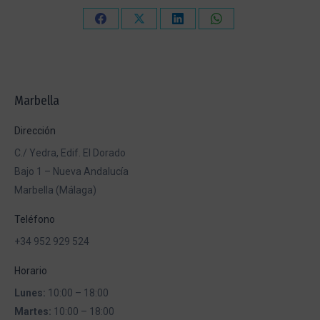
Compartir
Compartir
Compartir
Compartir
en
en
en
en
Facebook
X
LinkedIn
WhatsApp
Marbella
Dirección
C./ Yedra, Edif. El Dorado
Bajo 1 – Nueva Andalucía
Marbella (Málaga)
Teléfono
+34 952 929 524
Horario
Lunes:
10:00 – 18:00
Martes:
10:00 – 18:00