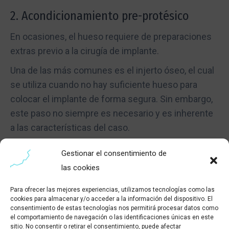
2. Acondicionamiento pre-protésico
En ocasiones, el hueso requiere de preparaciones
extras previo a la cirugía de implante.
Una de las más comunes es el injerto óseo, el cual
se utiliza cuando no hay suficiente hueso para
colocar el implante de forma segura. Sin embargo,
este paso no siempre es necesario y es inherente
a las características del caso.
Gestionar el consentimiento de
3. Cirugía de implante
las cookies
Primeramente, se realiza una incisión en la encía
Para ofrecer las mejores experiencias, utilizamos tecnologías como las
para exponer el hueso y se procede a colocar el
cookies para almacenar y/o acceder a la información del dispositivo. El
consentimiento de estas tecnologías nos permitirá procesar datos como
implante en la posición planificada.
el comportamiento de navegación o las identificaciones únicas en este
sitio. No consentir o retirar el consentimiento, puede afectar