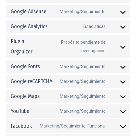
Consent
service
to
Google Adsense
Marketing/Seguimiento
wordpress
Consent
service
to
Google Analytics
Estadísticas
wpml
Consent
service
to
Plugin
google-
Propósito pendiente de
service
adsense
Organizer
investigación
Consent
google-
to
analytics
Google Fonts
Marketing/Seguimiento
service
Consent
plugin-
to
Google reCAPTCHA
Marketing/Seguimiento
organizer
Consent
service
to
Google Maps
Marketing/Seguimiento
google-
Consent
service
fonts
to
YouTube
Marketing/Seguimiento
google-
Consent
service
recaptcha
to
Facebook
Marketing/Seguimiento, Funcional
google-
Consent
service
maps