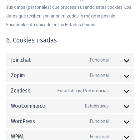
sus datos (personales) que procesan usando estas cookies. Los
datos que reciben son anonimizados lo máximo posible.
Facebook está ubicado en los Estados Unidos.
6. Cookies usadas
Join.chat
Funcional
Consent
to
Zopim
Funcional
Consent
service
to
Zendesk
Estadísticas, Preferencias
join.chat
Consent
service
to
WooCommerce
Estadísticas
zopim
Consent
service
to
WordPress
Funcional
zendesk
Consent
service
to
WPML
Funcional
woocommer