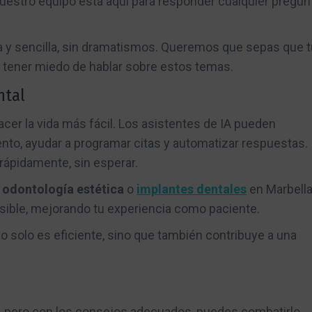
estro equipo está aquí para responder cualquier pregun
 y sencilla, sin dramatismos. Queremos que sepas que t
a tener miedo de hablar sobre estos temas.
ntal
hacer la vida más fácil. Los asistentes de IA pueden
nto, ayudar a programar citas y automatizar respuestas.
rápidamente, sin esperar.
e
odontología estética
o
implantes dentales
en Marbella
osible, mejorando tu experiencia como paciente.
 no solo es eficiente, sino que también contribuye a una
, pero con los consejos adecuados, puedes combatirlo.