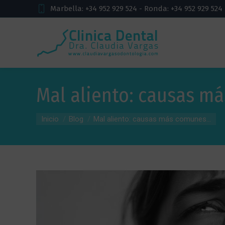
Marbella: +34 952 929 524 - Ronda: +34 952 929 524
Mal aliento: causas m
Estás aquí:
Inicio
Blog
Mal aliento: causas más comunes...