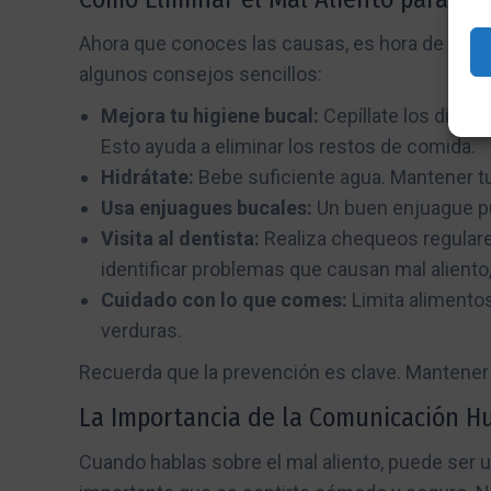
Ahora que conoces las causas, es hora de habla
algunos consejos sencillos:
Mejora tu higiene bucal:
Cepíllate los diente
Esto ayuda a eliminar los restos de comida.
Hidrátate:
Bebe suficiente agua. Mantener tu
Usa enjuagues bucales:
Un buen enjuague pue
Visita al dentista:
Realiza chequeos regular
identificar problemas que causan mal aliento
Cuidado con lo que comes:
Limita alimentos
verduras.
Recuerda que la prevención es clave. Mantener
La Importancia de la Comunicación 
Cuando hablas sobre el mal aliento, puede ser 