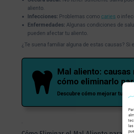
aliento.
Infecciones:
Problemas como
caries
o infec
Enfermedades:
Algunas condiciones de salu
pueden afectar tu aliento.
¿Te suena familiar alguna de estas causas? Si e
Mal aliento: causa
cómo eliminarlo pa
Descubre cómo mejorar tu alie
Par
alm
.
tec
las
pue
Cómo Eliminar el Mal Aliento para Si