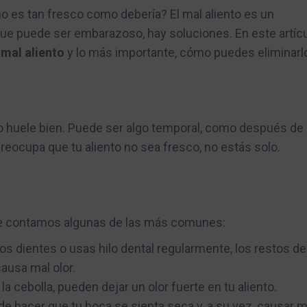
o es tan fresco como debería? El mal aliento es un
e puede ser embarazoso, hay soluciones. En este artícu
mal aliento
y lo más importante, cómo puedes eliminarl
o no huele bien. Puede ser algo temporal, como después de
preocupa que tu aliento no sea fresco, no estás solo.
í te contamos algunas de las más comunes:
 los dientes o usas hilo dental regularmente, los restos de
ausa mal olor.
a cebolla, pueden dejar un olor fuerte en tu aliento.
de hacer que tu boca se sienta seca y, a su vez, causar m