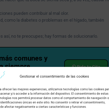
ciones pueden contribuir al mal olor.
d, como la diabetes o problemas en el hígado, también
s así, no te preocupes; hay formas de solucionarlo.
s más comunes y
ra siempre
Pide tu Cita
nto.
Gestionar el consentimiento de las cookies
a ofrecer las mejores experiencias, utilizamos tecnologías como las cookies pa
acenar y/o acceder a la información del dispositivo. El consentimiento de estas
nologías nos permitirá procesar datos como el comportamiento de navegación o
 identificaciones únicas en este sitio. No consentir o retirar el consentimiento,
de afectar negativamente a ciertas características y funciones.
empre