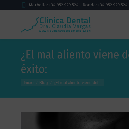
Marbella: +34 952 929 524 - Ronda: +34 952 929 524
¿El mal aliento viene 
éxito:
Estás aquí:
Inicio
Blog
¿El mal aliento viene del...