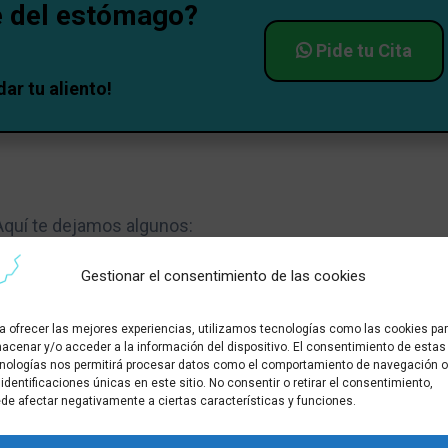
ne del estómago?
Pide tu Cita
ar tu aliento!
 Aquí te dejamos algunos:
 no se lavan los dientes.
Gestionar el consentimiento de las cookies
ma permanente.
a ofrecer las mejores experiencias, utilizamos tecnologías como las cookies pa
acenar y/o acceder a la información del dispositivo. El consentimiento de estas
 es crucial, pero el mal aliento puede ser un síntoma de
nologías nos permitirá procesar datos como el comportamiento de navegación o
des. Por eso, es importante acudir a una
Clínica Dental
 identificaciones únicas en este sitio. No consentir o retirar el consentimiento,
de afectar negativamente a ciertas características y funciones.
ste.