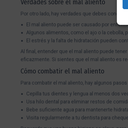
Verdades sobre el mal aliento
Por otro lado, hay verdades que debes conocer:
El mal aliento puede ser causado por enfer
Algunos alimentos, como el ajo o la cebolla,
El estrés y la falta de hidratación pueden contr
Al final, entender que el mal aliento puede ten
eficazmente. Si sientes que el mal aliento es r
Cómo combatir el mal aliento
Para combatir el mal aliento, hay algunos paso
Cepilla tus dientes y lengua al menos dos vec
Usa hilo dental para eliminar restos de comid
Bebe suficiente agua para mantenerte hidrat
Visita regularmente a tu dentista para chequ