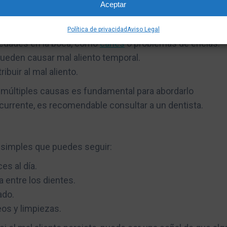
Aceptar
Política de privacidad
Aviso Legal
medades en la boca, como
caries
o problemas de encías.
 pueden causar mal aliento temporal.
ibuir al mal aliento.
er múltiples causas es fundamental para abordarlo
ecurrente, es recomendable consultar a un dentista.
s simples que puedes seguir:
es al día.
a entre los dientes.
ado.
eos y limpiezas.