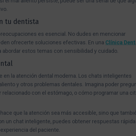
i el mal aliento persiste, puede ser una señal de que alg
vo.
n tu dentista
 preocupaciones es esencial. No dudes en mencionar
eden ofrecerte soluciones efectivas. En una
Clínica Dent
a abordar estos temas con sensibilidad y cuidado.
ental
e en la atención dental moderna. Los chats inteligentes
aliento y otros problemas dentales. Imagina poder pregu
ar relacionado con el estómago, o cómo programar una cit
 solo hace que la atención sea más accesible, sino que tambi
on un chat inteligente, puedes obtener respuestas rápida
 experiencia del paciente.