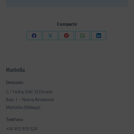
Compartir
Compartir
Compartir
Compartir
Compartir
Compartir
en
en
en
en
en
Facebook
X
Pinterest
WhatsApp
LinkedIn
Marbella
Dirección
C./ Yedra, Edif. El Dorado
Bajo 1 – Nueva Andalucía
Marbella (Málaga)
Teléfono
+34 952 929 524