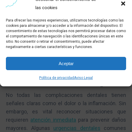
enfermedades periodontales, pero no es la única
las cookies
manera de cuidar tu salud bucal. Mantener una
Para ofrecer las mejores experiencias, utilizamos tecnologías como las
rutina de higiene dental diaria, como el cepillado y el
cookies para almacenar y/o acceder a la información del dispositivo. El
uso de hilo dental, junto con visitas regulares al
consentimiento de estas tecnologías nos permitirá procesar datos como
el comportamiento de navegación o las identificaciones únicas en este
dentista, son pasos cruciales para evitar
sitio. No consentir o retirar el consentimiento, puede afectar
complicaciones mayores y mantener una boca
negativamente a ciertas características y funciones.
saludable.
Aceptar
Atención a Urgencias Dentales
Política de privacidad
Aviso Legal
Reconociendo Situaciones de Urgencia
No todas las complicaciones dentales tienen
señales claras como el dolor o la inflamación. Sin
embargo, es vital reconocer situaciones que
requieren
atención inmediata
para prevenir daños
mayores. Algunas
urgencias dentales
comunes