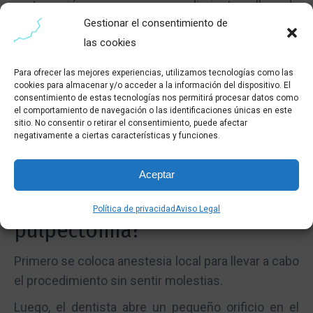
restauración o un procedimiento llamado
Gestionar el consentimiento de
pulpectomía
.
las cookies
Muchas veces, en casos donde la lesión no es muy
extensa, una simple restauración es suficiente para
Para ofrecer las mejores experiencias, utilizamos tecnologías como las
cookies para almacenar y/o acceder a la información del dispositivo. El
aliviar el dolor. Sin embargo, cuando las lesiones
consentimiento de estas tecnologías nos permitirá procesar datos como
afectan permanentemente al nervio dental, es
el comportamiento de navegación o las identificaciones únicas en este
sitio. No consentir o retirar el consentimiento, puede afectar
necesario eliminarlo con una pulpectomía.
negativamente a ciertas características y funciones.
Aceptar
¿Cómo se hace una
Política de privacidad
Aviso Legal
pulpectomía?
Primero se coloca anestesia local para llevar a cabo
el procedimiento sin sentir molestias.
Luego, el dentista abre un pequeño orificio en el